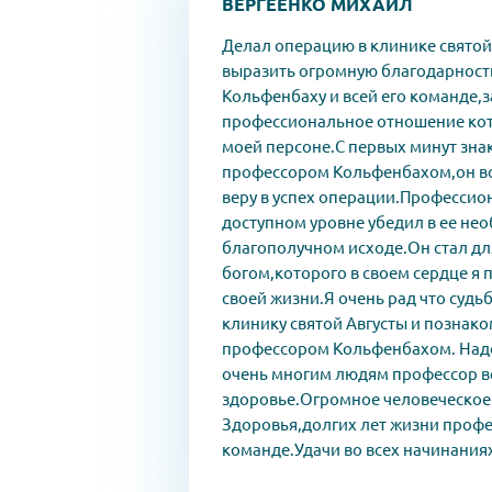
ВЕРГЕЕНКО МИХАИЛ
Делал операцию в клинике святой
выразить огромную благодарност
Кольфенбаху и всей его команде,з
профессиональное отношение кот
моей персоне.С первых минут зна
профессором Кольфенбахом,он в
веру в успех операции.Профессио
доступном уровне убедил в ее не
благополучном исходе.Он стал дл
богом,которого в своем сердце я 
своей жизни.Я очень рад что судь
клинику святой Августы и познако
профессором Кольфенбахом. Над
очень многим людям профессор ве
здоровье.Огромное человеческое 
Здоровья,долгих лет жизни профе
команде.Удачи во всех начинания