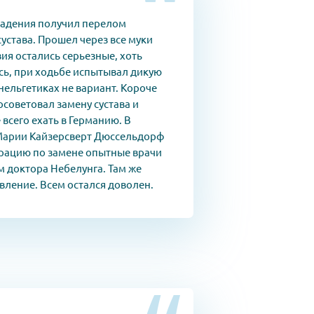
падения получил перелом
устава. Прошел через все муки
вия остались серьезные, хоть
сь, при ходьбе испытывал дикую
анельгетиках не вариант. Короче
советовал замену сустава и
 всего ехать в Германию. В
Марии Кайзерсверт Дюссельдорф
рацию по замене опытные врачи
м доктора Небелунга. Там же
вление. Всем остался доволен.