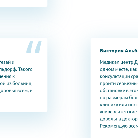
Виктория Альб
езай и
Медикал центр Д
льдорф. Такого
одном месте, как
шения к
консультации ср
ной из больниц
пройти серьезны
оровья всем, и
обстановке в эт
по размерам бол
клинику или инст
университетские
довольна доктор
Рекомендую всем