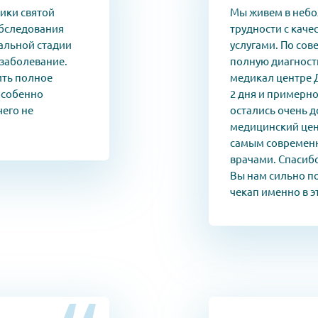
ики святой
Мы живем в небо
обследования
трудности с кач
чальной стадии
услугами. По сов
 заболевание.
полную диагност
ить полное
медикал центре 
особенно
2 дня и примерно
чего не
остались очень д
медицинский цент
самым современ
врачами. Спасиб
Вы нам сильно п
чекап именно в э