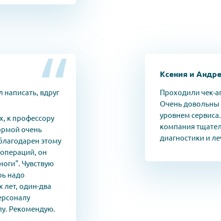
Ксения и Андр
 написать, вдруг
Проходили чек-а
Очень довольны 
уровнем сервиса.
, к профессору
компания тщател
ормой очень
диагностики и ле
благодарен этому
 операций, он
 ноги". Чувствую
рь надо
 лет, один-два
персоналу
лу. Рекомендую.