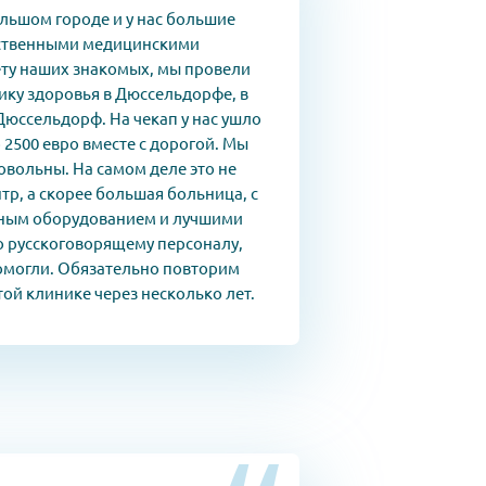
льшом городе и у нас большие
ественными медицинскими
ету наших знакомых, мы провели
ику здоровья в Дюссельдорфе, в
Дюссельдорф. На чекап у нас ушло
 2500 евро вместе с дорогой. Мы
овольны. На самом деле это не
р, а скорее большая больница, с
ным оборудованием и лучшими
о русскоговорящему персоналу,
омогли. Обязательно повторим
той клинике через несколько лет.