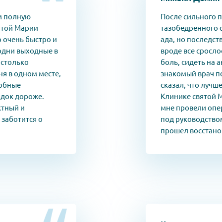
м полную
После сильного 
вятой Марии
тазобедренного с
о очень быстро и
ада, но последст
 одни выходные в
вроде все сросло
 столько
боль, сидеть на 
ня в одном месте,
знакомый врач по
добные
сказал, что лучше
ядок дороже.
Клинике святой 
ктный и
мне провели опе
 заботится о
под руководство
прошел восстано