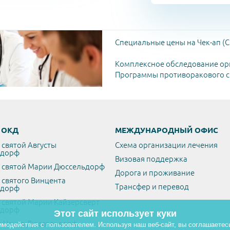
Специальные цены на Чек-ап (C
Комплексное обследование ор
Программы противоракового ск
/ ОКД
МЕЖДУНАРОДНЫЙ ОФИС
 святой Августы
Схема организации лечения
ьдорф
Визовая поддержка
 святой Марии Дюссельдорф
Дорога и проживание
 святого Винцента
Трансфер и перевод
ьдорф
 святой Марии Кайзерсверт
ьдорф
Этот сайт использует куки
 Центр Дюссельдорф
имодействия с пользователем. Используя наш веб-сайт, вы соглашаетес