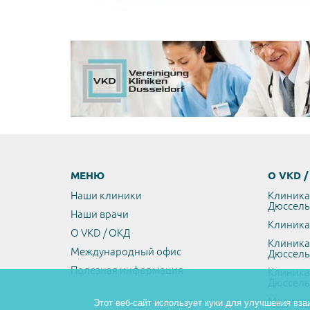
МЕНЮ
О VKD 
Наши клиники
Клиника
Дюссел
Наши врачи
Клиника
О VKD / ОКД
Клиника
Международный офис
Дюссел
Полезная информация
Клиника
Дюссел
Медикал
Этот веб-сайт использует куки для улучшения вза