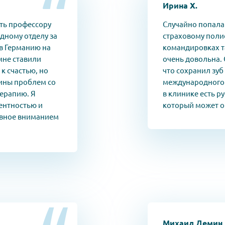
Ирина Х.
ть профессору
Случайно попала 
дному отделу за
страховому полис
в Германию на
командировках та
мне ставили
очень довольна. 
к счастью, но
что сохранил зуб
ины проблем со
международного 
терапию. Я
в клинике есть р
тентностью и
который может о
авное вниманием
Михаил Демин