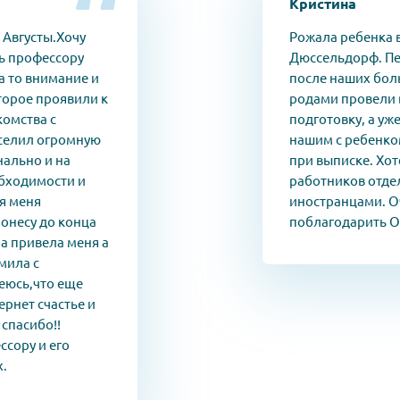
Кристина
 Августы.Хочу
Рожала ребенка 
ь профессору
Дюссельдорф. П
а то внимание и
после наших бол
орое проявили к
родами провели 
комства с
подготовку, а уж
селил огромную
нашим с ребенко
нально и на
при выписке. Хо
обходимости и
работников отде
я меня
иностранцами. О
понесу до конца
поблагодарить О
ба привела меня а
мила с
еюсь,что еще
рнет счастье и
спасибо!!
ссору и его
х.