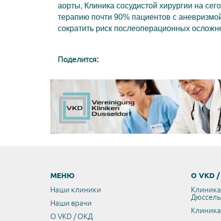
аорты, Клиника сосудистой хирургии на с
терапию почти 90% пациентов с аневризмой
сократить риск послеоперационных осложне
Поделится:
МЕНЮ
О VKD 
Наши клиники
Клиника
Дюссел
Наши врачи
Клиника
О VKD / ОКД