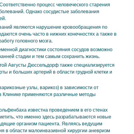
 Соответственно процесс человеческого старения
болеваний. Однако сосудистые заболевания
ей.
ваний являются нарушение кровообращения по
даются очень часто в нижних конечностях а также в
работу головного мозга.
еменной диагностики состояния сосудов возможно
анней стадии и тем самым сохранить жизнь.
ятой Августы Дюссельдорф также специализируется
ты и больших артерий в области грудной клетки и
арикозные узлы, варикоз) в зависимости от
в Клинике применяются различные методы
ольфенбаха известна проведением в его стенах
метить, что именно здесь разрабатываются новые
адящие организм пациента. Являясь ведущим
ия в области малоинвазивной хирургии аневризм