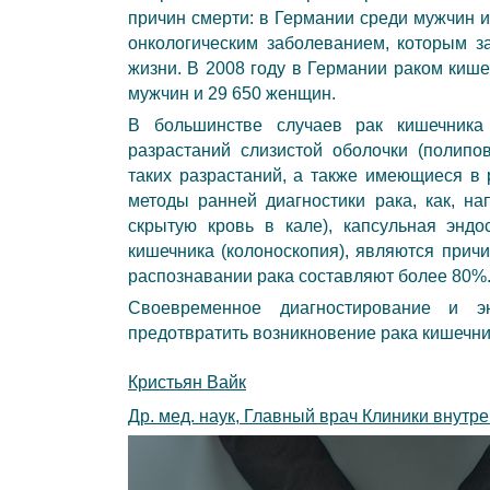
причин смерти: в Германии среди мужчин 
онкологическим заболеванием, которым з
жизни. В 2008 году в Германии раком кише
мужчин и 29 650 женщин.
В большинстве случаев рак кишечника 
разрастаний слизистой оболочки (полип
таких разрастаний, а также имеющиеся в
методы ранней диагностики рака, как, на
скрытую кровь в кале), капсульная эндо
кишечника (колоноскопия), являются прич
распознавании рака составляют более 80%
Своевременное диагностирование и э
предотвратить возникновение рака кишечни
Кристьян Вайк
Др. мед. наук, Главный врач Клиники внут