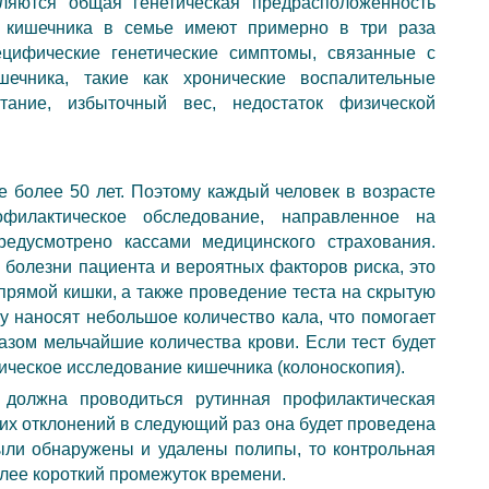
ляются общая генетическая предрасположенность
и кишечника в семье имеют примерно в три раза
ецифические генетические симптомы, связанные с
ечника, такие как хронические воспалительные
тание, избыточный вес, недостаток физической
е более 50 лет. Поэтому каждый человек в возрасте
филактическое обследование, направленное на
редусмотрено кассами медицинского страхования.
болезни пациента и вероятных факторов риска, это
прямой кишки, а также проведение теста на скрытую
ку наносят небольшое количество кала, что помогает
зом мельчайшие количества крови. Если тест будет
ическое исследование кишечника (колоноскопия).
 должна проводиться рутинная профилактическая
ких отклонений в следующий раз она будет проведена
были обнаружены и удалены полипы, то контрольная
лее короткий промежуток времени.