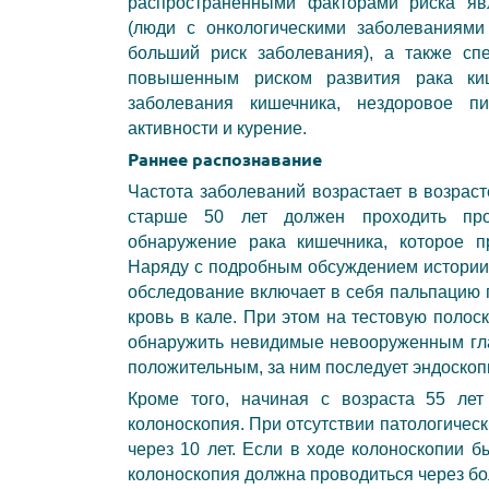
распространенными факторами риска яв
(люди с онкологическими заболеваниям
больший риск заболевания), а также сп
повышенным риском развития рака киш
заболевания кишечника, нездоровое пи
активности и курение.
Раннее распознавание
Частота заболеваний возрастает в возраст
старше 50 лет должен проходить про
обнаружение рака кишечника, которое п
Наряду с подробным обсуждением истории 
обследование включает в себя пальпацию 
кровь в кале. При этом на тестовую полос
обнаружить невидимые невооруженным гла
положительным, за ним последует эндоскоп
Кроме того, начиная с возраста 55 лет
колоноскопия. При отсутствии патологичес
через 10 лет. Если в ходе колоноскопии 
колоноскопия должна проводиться через бо