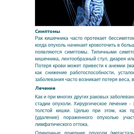
Симптомы
Рак кишечника часто протекает бессимптом
когда опухоль начинает кровоточить в боль
появляются симптомы. Типичными симпто
кишечника, лентообразный стул, диарея ил
Потеря крови может привести к анемии (
как снижение работоспособности, устало
заболевания часто возникает потеря веса, 
Лечение
Как и при многих других раковых заболевани
стадии опухоли. Хирургическое лечение -
толстой кишки. Целью при этом, как пр
(удаление) пораженного опухолью уча
лимфатического оттока.
Одиночные дочерние опухоли (метастазы