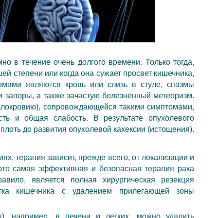
но в течение очень долгого времени. Только тогда,
шей степени или когда она сужает просвет кишечника,
мами являются кровь или слизь в стуле, спазмы
и запоры, а также зачастую болезненный метеоризм.
малокровию), сопровождающейся такими симптомами,
сть и общая слабость. В результате опухолевого
вплоть до развития опухолевой кахексии (истощения).
ях, терапия зависит, прежде всего, от локализации и
 это самая эффективная и безопасная терапия рака
авило, является полная хирургическая резекция
стка кишечника с удалением прилегающей зоны
), например, в печени и легких, можно удалить