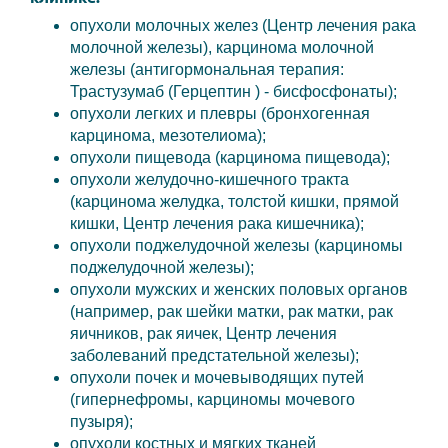
опухоли молочных желез (Центр лечения рака
молочной железы), карцинома молочной
железы (антигормональная терапия:
Трастузумаб (Герцептин ) - бисфосфонаты);
опухоли легких и плевры (бронхогенная
карцинома, мезотелиома);
опухоли пищевода (карцинома пищевода);
опухоли желудочно-кишечного тракта
(карцинома желудка, толстой кишки, прямой
кишки, Центр лечения рака кишечника);
опухоли поджелудочной железы (карциномы
поджелудочной железы);
опухоли мужских и женских половых органов
(например, рак шейки матки, рак матки, рак
яичников, рак яичек, Центр лечения
заболеваний предстательной железы);
опухоли почек и мочевыводящих путей
(гипернефромы, карциномы мочевого
пузыря);
опухоли костных и мягких тканей