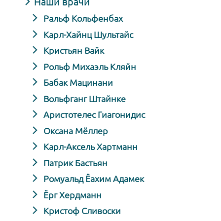
Наши врачи
Ральф Кольфенбах
Карл-Хайнц Шультайс
Кристьян Вайк
Рольф Михаэль Кляйн
Бабак Мацинани
Вольфганг Штайнке
Аристотелес Гиагонидис
Оксана Мёллер
Карл-Аксель Хартманн
Патрик Бастьян
Ромуальд Ёахим Адамек
Ёрг Хердманн
Кристоф Сливоски