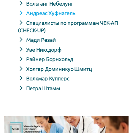
Вольганг Небелунг
Андреас Хуфнагель
Специалисты по программам ЧЕК-АП
(CHECK-UP)
Мади Резай
Уве Никсдорф
Райнер Борнхольд
Холгер Доминикус-Шмитц
Волкмар Купперс
Петра Штамм