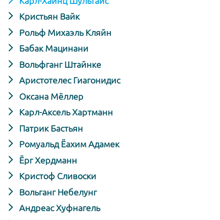
Карл-Хайнц Шультайс
Кристьян Вайк
Рольф Михаэль Кляйн
Бабак Мацинани
Вольфганг Штайнке
Аристотелес Гиагонидис
Оксана Мёллер
Карл-Аксель Хартманн
Патрик Бастьян
Ромуальд Ёахим Адамек
Ёрг Хердманн
Кристоф Сливоски
Вольганг Небелунг
Андреас Хуфнагель