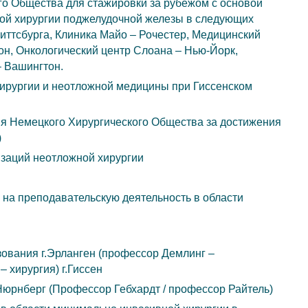
о Общества для стажировки за рубежом с основой
ной хирургии поджелудочной железы в следующих
иттсбурга, Клиника Майо – Рочестер, Медицинский
он, Онкологический центр Слоана – Нью-Йорк,
– Вашингтон.
хирургии и неотложной медицины при Гиссенском
я Немецкого Хирургического Общества за достижения
)
изаций неотложной хирургии
на преподавательскую деятельность в области
ования г.Эрланген (профессор Демлинг –
 хирургия) г.Гиссен
юрнберг (Профессор Гебхардт / профессор Райтель)