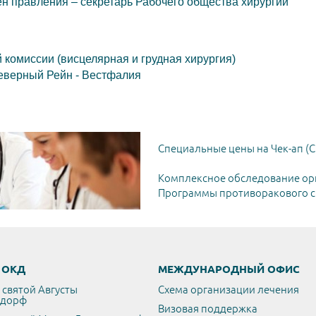
н правления – секретарь Рабочего общества хирургии
 комиссии (висцелярная и грудная хирургия)
еверный Рейн - Вестфалия
Специальные цены на Чек-ап (C
Комплексное обследование ор
Программы противоракового ск
/ ОКД
МЕЖДУНАРОДНЫЙ ОФИС
 святой Августы
Схема организации лечения
ьдорф
Визовая поддержка