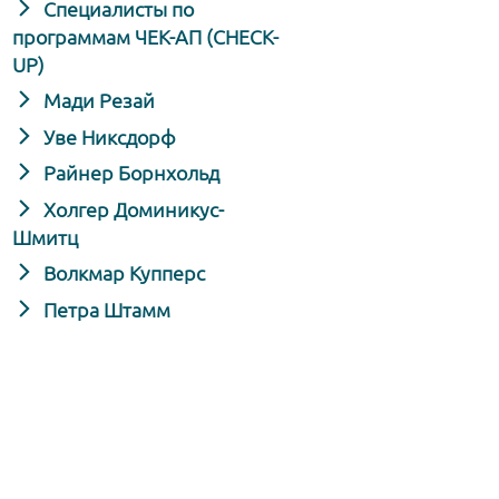
Специалисты по
программам ЧЕК-АП (CHECK-
UP)
Мади Резай
Уве Никсдорф
Райнер Борнхольд
Холгер Доминикус-
Шмитц
Волкмар Купперс
Петра Штамм