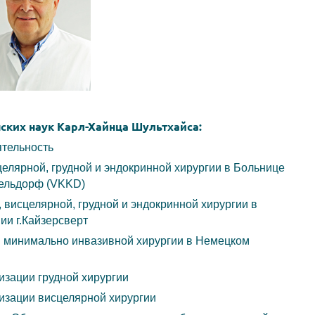
ких наук Карл-Хайнца Шультхайса:
ятельность
елярной, грудной и эндокринной хирургии в Больнице
сельдорф (VKKD)
 висцелярной, грудной и эндокринной хирургии в
ии г.Кайзерсверт
и минимально инвазивной хирургии в Немецком
изации грудной хирургии
изации висцелярной хирургии