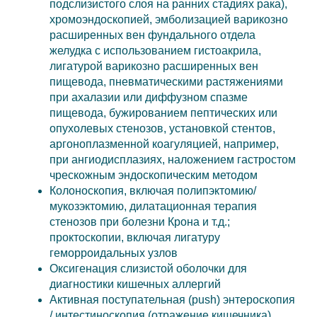
подслизистого слоя на ранних стадиях рака),
хромоэндоскопией, эмболизацией варикозно
расширенных вен фундального отдела
желудка с использованием гистоакрила,
лигатурой варикозно расширенных вен
пищевода, пневматическими растяжениями
при ахалазии или диффузном спазме
пищевода, бужированием пептических или
опухолевых стенозов, установкой стентов,
аргоноплазменной коагуляцией, например,
при ангиодисплазиях, наложением гастростом
чрескожным эндоскопическим методом
Колоноскопия, включая полипэктомию/
мукозэктомию, дилатационная терапия
стенозов при болезни Крона и т.д.;
проктоскопии, включая лигатуру
геморроидальных узлов
Оксигенация слизистой оболочки для
диагностики кишечных аллергий
Активная поступательная (push) энтероскопия
/ интестиноскопия (отражение кишечника)