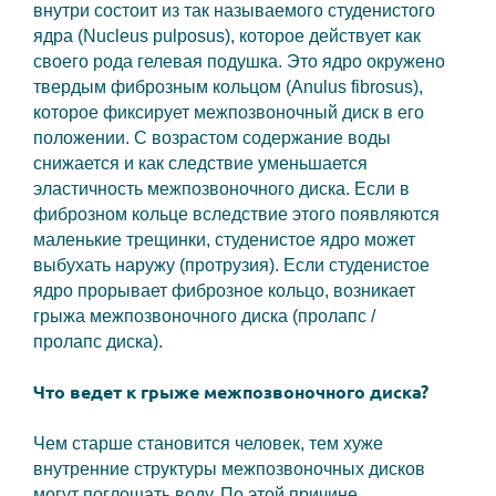
внутри состоит из так называемого студенистого
ядра (Nucleus pulposus), которое действует как
своего рода гелевая подушка. Это ядро окружено
твердым фиброзным кольцом (Anulus fibrosus),
которое фиксирует межпозвоночный диск в его
положении. С возрастом содержание воды
снижается и как следствие уменьшается
эластичность межпозвоночного диска. Если в
фиброзном кольце вследствие этого появляются
маленькие трещинки, студенистое ядро может
выбухать наружу (протрузия). Если студенистое
ядро прорывает фиброзное кольцо, возникает
грыжа межпозвоночного диска (пролапс /
пролапс диска).
Что ведет к грыже межпозвоночного диска?
Чем старше становится человек, тем хуже
внутренние структуры межпозвоночных дисков
могут поглощать воду. По этой причине