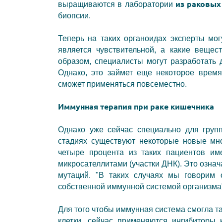
из раковых
выращиваются в лаборатории
биопсии.
Теперь на таких органоидах эксперты мог
является чувствительной, а какие вещес
образом
,
специалисты могут разработать 
Однако
,
это займет еще некоторое время
сможет применяться повсеместно.
Иммунная терапия при раке кишечника
Однако уже сейчас специально для груп
стадиях существуют некоторые новые мн
четыре процента из таких пациентов и
микросателлитами (участки ДНК). Это означа
мутаций. "В таких случаях мы говорим о
собственной иммунной системой организма",
Для того чтобы иммунная система смогла 
клетки, сейчас применяются ингибиторы 