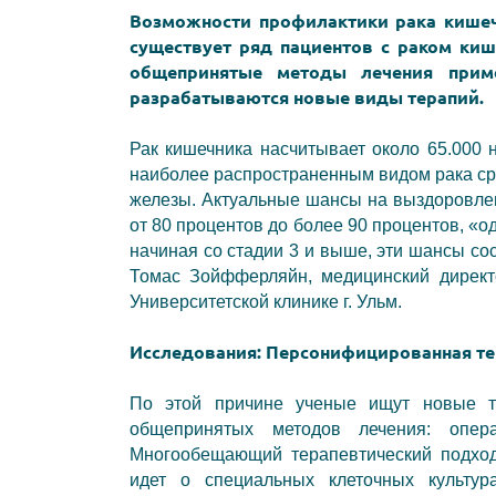
Возможности профилактики рака кишечн
существует ряд пациентов с раком киш
общепринятые методы лечения прим
разрабатываются новые виды терапий.
Рак кишечника насчитывает около 65.000 
наиболее распространенным видом рака сре
железы. Актуальные шансы на выздоровлен
от 80 процентов до более 90 процентов,
«
од
начиная со стадии 3 и выше, эти шансы со
Томас Зойфферляйн, медицинский директ
Университетской клинике г. Ульм.
Исследования: Персонифицированная те
По этой причине ученые ищут новые те
общепринятых методов лечения: опера
Многообещающий терапевтический подход 
идет о специальных клеточных культура