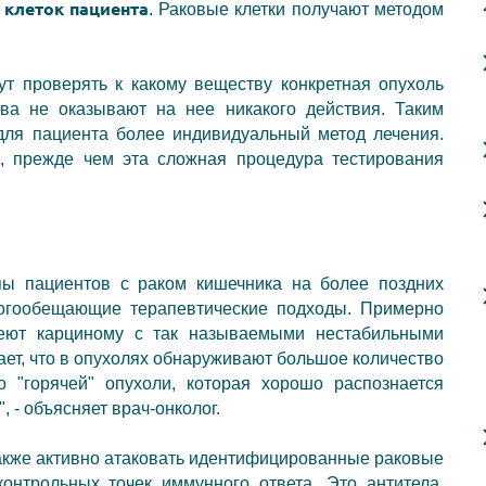
 клеток пациента
. Раковые клетки получают методом
ут проверять к какому веществу конкретная опухоль
тва не оказывают на нее никакого действия. Таким
для пациента более индивидуальный метод лечения.
, прежде чем эта сложная процедура тестирования
пы пациентов с раком кишечника на более поздних
огообещающие терапевтические подходы. Примерно
меют карциному с так называемыми нестабильными
ет, что
в
опухолях обнаруживают большое количество
 "горячей" опухоли, которая хорошо распознается
 - объясняет врач-онколог.
также активно атаковать идентифицированные раковые
контрольных точек
иммунного ответа. Это антитела,