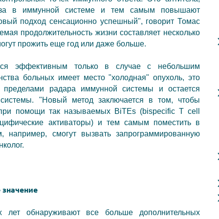
моза в иммунной системе и тем самым повышают
новый подход сенсационно успешный", говорит Томас
емая продолжительность жизни составляет несколько
могут прожить еще год или даже больше.
тся эффективным только в случае с небольшим
нства больных имеет место "холодная" опухоль, это
 за пределами радара иммунной системы и остается
системы. "Новый метод заключается в том, чтобы
ри помощи так называемых BiTEs (bispecific T cell
ецифические активаторы) и тем самым поместить в
м, например, смогут вызвать запрограммированную
нколог.
 значение
х лет обнаруживают все больше дополнительных