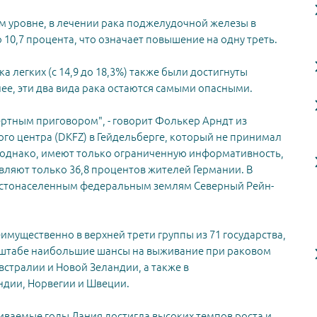
ком уровне, в лечении рака поджелудочной железы в
 10,7 процента, что означает повышение на одну треть.
ка легких (с 14,9 до 18,3%) также были достигнуты
ее, эти два вида рака остаются самыми опасными.
ертным приговором", - говорит Фолькер Арндт из
го центра (DKFZ) в Гейдельберге, который не принимал
, однако, имеют только ограниченную информативность,
вляют только 36,8 процентов жителей Германии. В
 густонаселенным федеральным землям Северный Рейн-
мущественно в верхней трети группы из 71 государства,
сштабе наибольшие шансы на выживание при раковом
встралии и Новой Зеландии, а также в
ндии, Норвегии и Швеции.
иваемые годы Дания достигла высоких темпов роста и