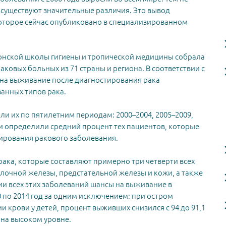
 существуют значительные различия. Это вывод
которое сейчас опубликовано в специализированном
донской школы гигиены и тропической медицины собрала
ковых больных из 71 страны и региона. В соответствии с
 на выживание после диагностирования рака
ванных типов рака.
и их по пятилетним периодам: 2000–2004, 2005–2009,
они определили средний процент тех пациентов, которые
тирования ракового заболевания.
рака, которые составляют примерно три четверти всех
олочной железы, предстательной железы и кожи, а также
ии всех этих заболеваний шансы на выживание в
 по 2014 год за одним исключением: при остром
крови у детей, процент выживших снизился с 94 до 91,1
 на высоком уровне.