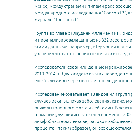
менее, между странами и типами рака все еще
международного исследования "Concord-3", 
журнале "The Lancet".
Группа во главе с Клаудией Аллемани из Лон
и проанализировала данные из 322 реестров ра
этими данными, например, в Германии шансы
увеличились в отношении почти всех исследо
Исследователи сравнили данные и ранжировал
2010–2014 гг. Для каждого из этих периодов 
еще были живы через пять лет после диагнос
Исследование охватывает 18 видов или групп 
случаев рака, включая заболевания легких, м
опухоли головного мозга и лейкемии. В лечен
Германии улучшились в период времени с 2000
лимфобластном лейкозе, раковом заболевании 
процента – таким образом, он все еще остался