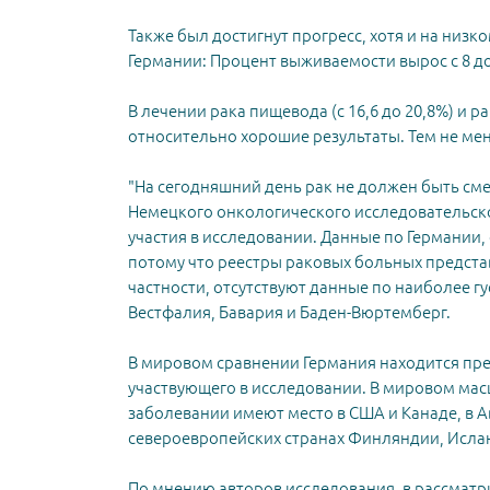
Также был достигнут прогресс, хотя и на низ
Германии: Процент выживаемости вырос с 8 до
В лечении рака пищевода (с 16,6 до 20,8%) и ра
относительно хорошие результаты. Тем не мен
"На сегодняшний день рак не должен быть см
Немецкого онкологического исследовательско
участия в исследовании. Данные по Германии
потому что реестры раковых больных предста
частности, отсутствуют данные по наиболее
Вестфалия, Бавария и Баден-Вюртемберг.
В мировом сравнении Германия находится преи
участвующего в исследовании. В мировом ма
заболевании имеют место в США и Канаде, в А
североевропейских странах Финляндии, Исла
По мнению авторов исследования, в рассматр