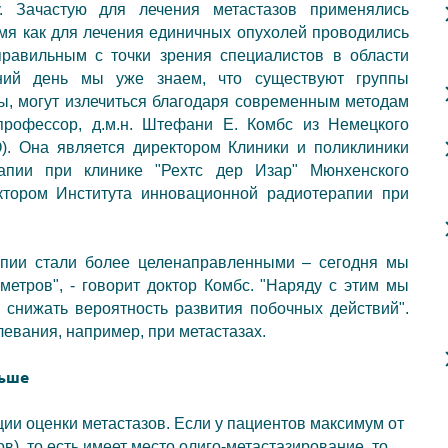
у. Зачастую для лечения
метастазов
применялись
емя как для лечения единичных опухолей проводились
равильным с точки зрения специалистов в области
шний день мы уже знаем, что существуют группы
зы, могут излечиться благодаря современным методам
профессор, д.м.н. Штефани Е. Комбс из Немецкого
. Она является директором Клиники и поликлиники
апии при клинике "Рехтс дер Изар" Мюнхенского
ектором Института инновационной радиотерапии при
апии стали более целенаправленными – сегодня мы
метров", - говорит доктор Комбс. "Наряду с этим мы
 снижать вероятность развития побочных действий".
евания, например, при метастазах.
ньше
ции оценки метастазов. Если у пациентов максимум от
в), то есть имеет место олиго-метастазирование, то