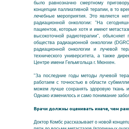
было равнозначно смертному приговор
концепции паллиативной терапии, в то вр
лечебные мероприятия. Это является неп
радиационной онкологии: "На сегодня
пациентов, которые хотя и имеют метаста
высокоточной радиотерапии", объясняет 
общества радиационной онкологии (DGRO)
радиационной онкологии и лучевой тер
технического университета, а также дир
Центре имени Гельмгольца г. Мюнхен.
"За последние годы методы лучевой тер
работаем с точностью в области субмилли
можем лучше сохранять здоровую ткань и
Однако изменилось и само понимание забол
Врачи должны оценивать иначе, чем ра
Доктор Комбс рассказывает о новой концеп
пяти до восьми метастазов (вторичных очаго