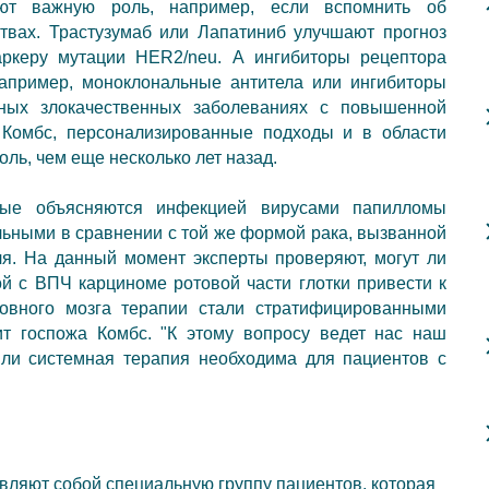
ют важную роль, например, если вспомнить об
твах.
Трастузумаб
или
Лапатиниб
улучшают прогноз
аркеру
мутации HER2/neu
. А ингибиторы
рецептора
например,
моноклональные антитела
или
ингибиторы
ных злокачественных заболеваниях с повышенной
 Комбс, персонализированные подходы и в области
ль, чем еще несколько лет назад.
рые объясняются
инфекцией вирусами папилломы
льными в сравнении с той же формой рака, вызванной
ля. На данный момент эксперты проверяют, могут ли
й с ВПЧ карциноме ротовой части глотки привести к
ловного мозга терапии стали стратифицированными
ит госпожа Комбс. "К этому вопросу ведет нас наш
или системная терапия необходима для пациентов с
вляют собой специальную группу пациентов, которая