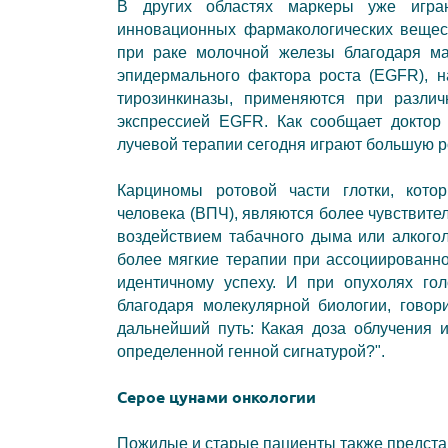
В других областях маркеры уже игра
инновационных фармакологических вещес
при раке молочной железы благодаря м
эпидермального фактора роста (EGFR)
, 
тирозинкиназы
, применяются при различ
экспрессией EGFR. Как сообщает доктор
лучевой терапии сегодня играют большую ро
Карциномы ротовой части глотки
, кото
человека (ВПЧ)
, являются более чувствите
воздействием табачного дыма или алкого
более мягкие терапии при ассоциированно
идентичному успеху. И при опухолях го
благодаря молекулярной биологии, говор
дальнейший путь: Какая доза облучения 
определенной генной сигнатурой?".
Серое цунами онкологии
Пожилые и старые пациенты также предста