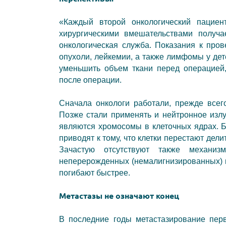
«Каждый второй онкологический пациен
хирургическими вмешательствами получ
онкологическая служба
. Показания к про
опухоли,
лейкемии
, а также
лимфомы
у дет
уменьшить объем ткани перед операцией
после операции.
Сначала онкологи работали, прежде всег
Позже стали применять и
нейтронное изл
являются хромосомы в клеточных ядрах. 
приводят к тому, что клетки перестают дели
Зачастую отсутствуют также механиз
неперерожденных (немалигнизированных) к
погибают быстрее.
Метастазы не означают конец
В последние годы метастазирование перв