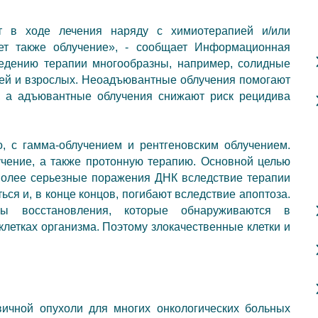
т в ходе лечения наряду с химиотерапией и/или
ает также
облучение»
, - сообщает
Информационная
ведению терапии многообразны, например, солидные
ей и взрослых.
Неоадъювантные
облучения помогают
, а
адъювантные
облучения снижают риск рецидива
о, с
гамма-облучением
и
рентгеновским облучением
.
учение
, а также
протонную терапию
. Основной целью
Более серьезные поражения ДНК вследствие терапии
ться и, в конце концов, погибают вследствие апоптоза.
мы восстановления, которые обнаруживаются в
летках организма. Поэтому злокачественные клетки и
ичной опухоли для многих онкологических больных