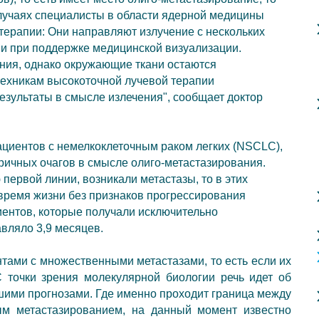
лучаях специалисты в области ядерной медицины
 терапии
: Они направляют излучение с нескольких
 и при поддержке медицинской визуализации.
ния, однако окружающие ткани остаются
 техникам высокоточной лучевой терапии
езультаты в смысле излечения", сообщает доктор
ациентов с
немелкоклеточным раком легких (NSCLC)
,
ричных очагов
в смысле олиго-метастазирования.
ю
первой линии, возникали метастазы, то в этих
время жизни без признаков прогрессирования
иентов, которые получали исключительно
авляло 3,9 месяцев.
нтами с множественными метастазами, то есть если их
С точки зрения молекулярной биологии речь идет об
дшими прогнозами. Где именно проходит граница между
ым метастазированием, на данный момент известно