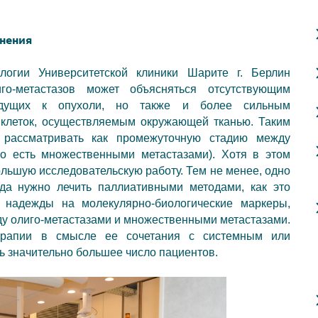
снения
огии Университетской клиники Шарите г. Берлин
иго-метастазов может объясняться отсутствующим
 идущих к опухоли, но также и более сильным
клеток, осуществляемым окружающей тканью. Таким
о рассматривать как промежуточную стадию между
о есть множественными метастазами). Хотя в этом
льшую исследовательскую работу. Тем не менее, одно
гда нужно лечить паллиативными методами, как это
 надежды на молекулярно-биологические маркеры,
ду олиго-метастазами и множественными метастазами.
терапии в смысле ее сочетания с системным или
ь значительно большее число пациентов.