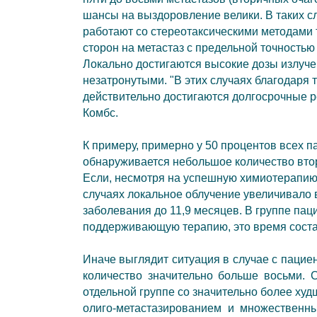
шансы на выздоровление велики. В таких с
работают со
стереотаксическими методами
сторон на метастаз с предельной точностью
Локально достигаются высокие дозы излуче
незатронутыми. "В этих случаях благодаря
действительно достигаются долгосрочные р
Комбс.
К примеру, примерно у 50 процентов всех п
обнаруживается
небольшое количество вто
Если, несмотря на успешную
химиотерапи
случаях
локальное облучение увеличивало
заболевания до 11,9 месяцев. В группе пац
поддерживающую терапию
, это время сост
Иначе выглядит ситуация в случае с пацие
количество значительно больше восьми. 
отдельной группе со значительно более ху
олиго-метастазированием и множественн