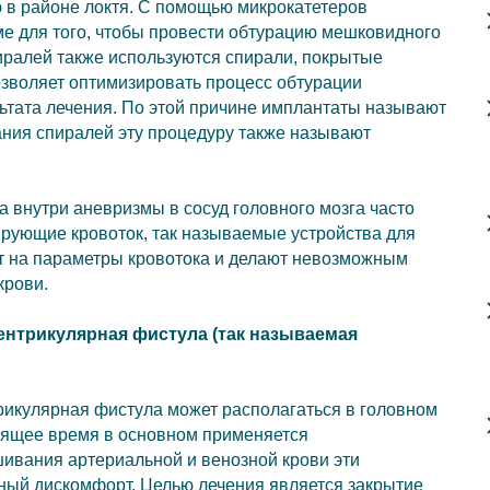
ю в районе локтя. С помощью микрокатетеров
е для того, чтобы провести обтурацию мешковидного
иралей также используются спирали, покрытые
зволяет оптимизировать процесс обтурации
ьтата лечения. По этой причине имплантаты называют
ния спиралей эту процедуру также называют
 внутри аневризмы в сосуд головного мозга часто
лирующие кровоток, так называемые устройства для
ют на параметры кровотока и делают невозможным
крови.
ентрикулярная фистула (так называемая
рикулярная фистула может располагаться в головном
тоящее время в основном применяется
ивания артериальной и венозной крови эти
ный дискомфорт. Целью лечения является закрытие