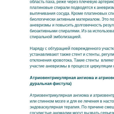
область паха, реже через плечевую артери
платиновые спирали подводятся к аневризм
выпячивания сосуда. Кроме платиновых сп
биологически активным материалом. Это по
аневризмы и повысить долговечность резул
биоактивными спиралями. Из-за использова
спиральной эмболизацией.
Наряду с обтурацией поврежденного участка
устанавливают также стент и стенты, регу
отклонения кровотока. Такие стенты влия
участие аневризмы в процессе циркуляции 
Атриовентрикулярная ангиома и атриов
дуральная фистула)
Атриовентрикулярная ангиома и атриовент
или спинном мозге и для ее лечения в нас
эндоваскулярная терапия. По причине смеш
сосудистые аномалии могут вызвать серьез